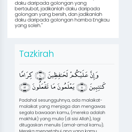
daku daripada golongan yang
bertaubat, jadikanlah daku daripada
golongan yang bersih, dan jadikanlah
daku daripada golongan hamba Engkau
yang soleh."
Tazkirah
ﻭﱺﺇﲐﻥﱱ ﻋﱺﻠﱁﻴﱦﻜﱕﻢﱦ ﻟﱁﺤﱺ﮳ﻔﲘﻈﲔﻴﻦﱺ ﳁﳂﳃﳀ ﻛﲔﺮﱺﺍﻣﱫﺎ
ﻛﱔ﮳ﺘﲘﺒﲐﻴﻦﱺ ﳁﳃﳃﳀ ﻳﱧﻌﱦﻠﱁﻤﱨﻮﻥﱧ ﻣﱧﺎ ﺗﱧﻔﱀﻌﱧﻠﱂﻮﻥﱧ ﳁﳄﳃﳀ
Padahal sesungguhnya, ada malaikat-
malaikat yang menjaga dan mengawas
segala bawaaan kamu, (mereka adalah
makhluk) yang mulia (di sisi Allah), lagi
ditugaskan menulis (amal-amal kamu);
Mereka mengetahui apa yang kamu