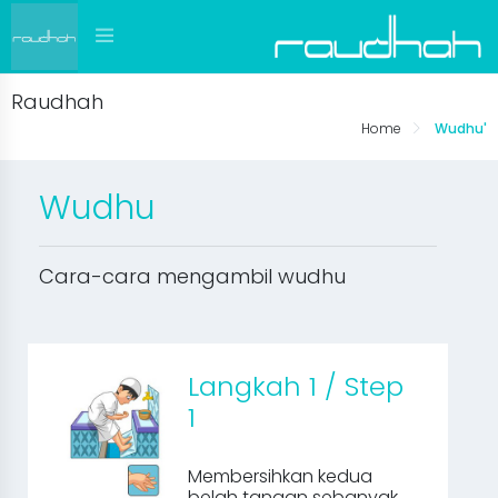
Raudhah
Home
Wudhu'
Wudhu
Cara-cara mengambil wudhu
Langkah 1 / Step
1
Membersihkan kedua
belah tangan sebanyak