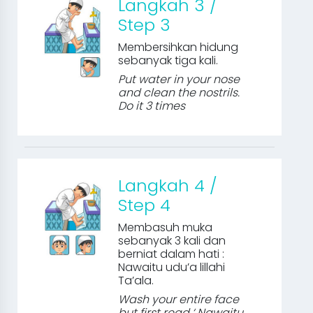
Langkah 3 /
Step 3
Membersihkan hidung
sebanyak tiga kali.
Put water in your nose
and clean the nostrils.
Do it 3 times
Langkah 4 /
Step 4
Membasuh muka
sebanyak 3 kali dan
berniat dalam hati :
Nawaitu udu’a lillahi
Ta’ala.
Wash your entire face
but first read ‘ Nawaitu