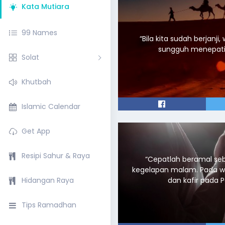
Kata Mutiara
99 Names
“Bila kita sudah berjanj
Solat
Khutbah
Islamic Calendar
Get App
Resipi Sahur & Raya
“Cepatlah beramal seb
kegelapan malam. Pada wa
Hidangan Raya
Tips Ramadhan