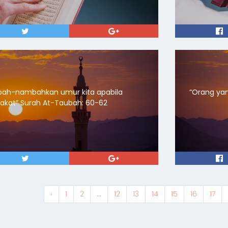
bah-nambahkan umur kita apabila
“Orang yang la
mengeluarkan zakat” Surah At-Taubah: 60-62
‹
1
2
...
12
13
14
15
16
17