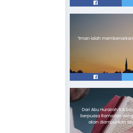
“Iman ialah membenarkan den
Dari Abu Hurairah R.A b
berpuasa Ramadan deng
akan diampunkan seg