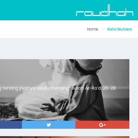
Home
Kata Mutiara
“Orang yang tenang jiwanya selalu menang” Surah Ar-Ra’d: 26-28