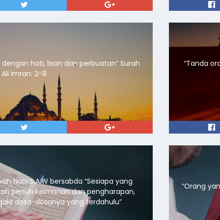
gan hati, lisan dan perbuatan” Surah
“Tanda ora
Ali Imran: 2-8
awah Nabi S.A.W bersabda “Sesiapa yang
“Orang yang
an penuh keimanan dan pengharapan,
ala dosa-dosanya yang terdahulu”