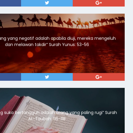
ng yang negatif adalah apabila diuji, mereka mengeluh
dan melawan takdir” Surah Yunus: 53-56
 suka bertangguh adalah orang yang paling rugi” Surah
At-Taubah: 116-118