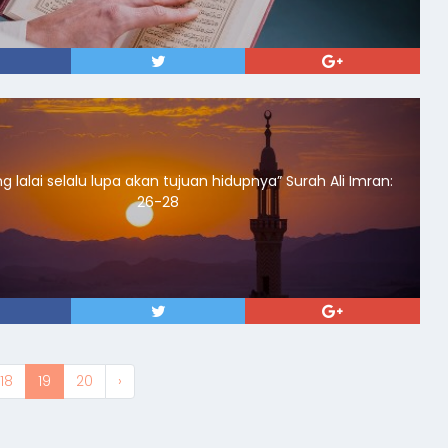
lai selalu lupa akan tujuan hidupnya” Surah Ali Imran:
26-28
18
19
20
›