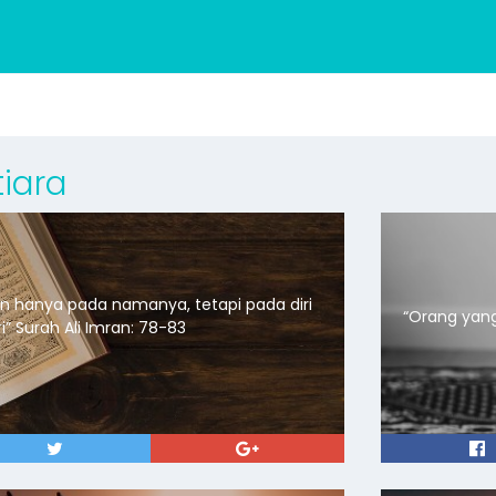
iara
kan hanya pada namanya, tetapi pada diri
kita sendiri” Surah Ali Imran: 78-83