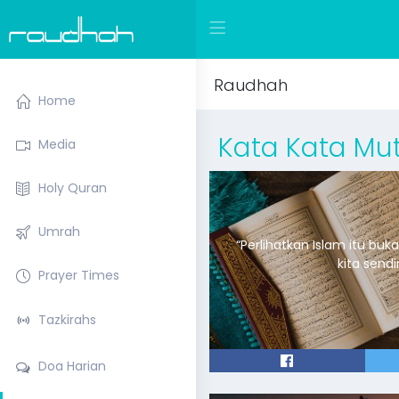
Raudhah
Home
Kata Kata Mut
Media
Holy Quran
Umrah
“Perlihatkan Islam itu bu
Prayer Times
Tazkirahs
Doa Harian