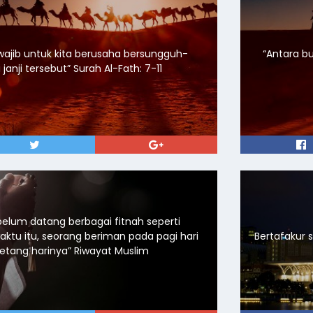
i, wajib untuk kita berusaha bersungguh-
“Antara bu
sungguh menepati janji tersebut” Surah Al-Fath: 7-11
elum datang berbagai fitnah seperti
ktu itu, seorang beriman pada pagi hari
Bertafakur s
dan kafir pada Petang harinya” Riwayat Muslim